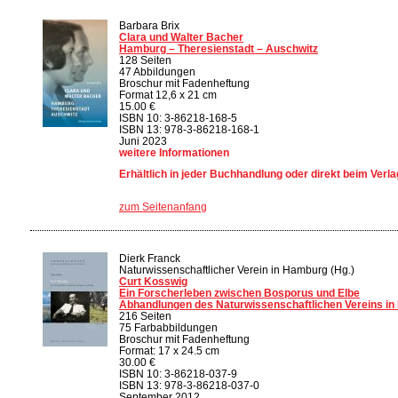
Barbara Brix
Clara und Walter Bacher
Hamburg – Theresienstadt – Auschwitz
128 Seiten
47 Abbildungen
Broschur mit Fadenheftung
Format 12,6 x 21 cm
15.00 €
ISBN 10: 3-86218-168-5
ISBN 13: 978-3-86218-168-1
Juni 2023
weitere Informationen
Erhältlich in jeder Buchhandlung oder direkt beim Verla
zum Seitenanfang
Dierk Franck
Naturwissenschaftlicher Verein in Hamburg (Hg.)
Curt Kosswig
Ein Forscherleben zwischen Bosporus und Elbe
Abhandlungen des Naturwissenschaftlichen Vereins in
216 Seiten
75 Farbabbildungen
Broschur mit Fadenheftung
Format: 17 x 24.5 cm
30.00 €
ISBN 10: 3-86218-037-9
ISBN 13: 978-3-86218-037-0
September 2012