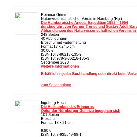
Reinmar Grimm
Naturwissenschaftlicher Verein in Hamburg (Hg.)
Die Hamburgische Angola-Expedition 1952 – 1954
durchgeführt von Werner Trense und Gustav Adolf Bar
Abhandlungen des Naturwissenschaftlichen Vereins i
248 Seiten
40 Abbildungen
Broschur mit Fadenheftung
Format 17 x 24,5 cm
30.00 €
ISBN 10: 3-86218-135-9
ISBN 13: 978-3-86218-135-3
September 2020
weitere Informationen
Erhältlich in jeder Buchhandlung oder direkt beim Verla
zum Seitenanfang
Ingeborg Hecht
Die Heilsamkeit des Erinnerns
Opfer der Nürnberger Gesetze begegnen sich
101 Seiten
Broschur
Format: 13 x 21 cm
9.80 €
ISBN 10: 3-935549-88-1