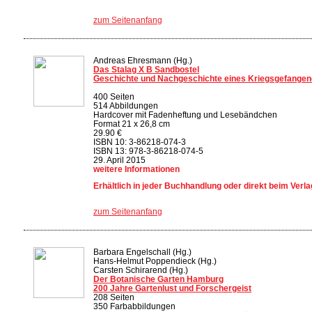
zum Seitenanfang
Andreas Ehresmann (Hg.)
Das Stalag X B Sandbostel
Geschichte und Nachgeschichte eines Kriegsgefangen
400 Seiten
514 Abbildungen
Hardcover mit Fadenheftung und Lesebändchen
Format 21 x 26,8 cm
29.90 €
ISBN 10: 3-86218-074-3
ISBN 13: 978-3-86218-074-5
29. April 2015
weitere Informationen
Erhältlich in jeder Buchhandlung oder direkt beim Verla
zum Seitenanfang
Barbara Engelschall (Hg.)
Hans-Helmut Poppendieck (Hg.)
Carsten Schirarend (Hg.)
Der Botanische Garten Hamburg
200 Jahre Gartenlust und Forschergeist
208 Seiten
350 Farbabbildungen