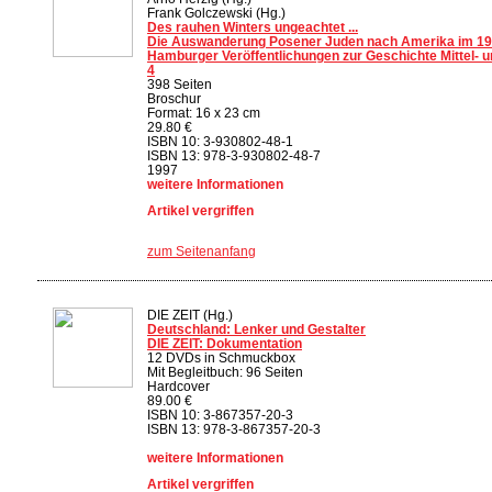
Frank Golczewski (Hg.)
Des rauhen Winters ungeachtet ...
Die Auswanderung Posener Juden nach Amerika im 19
Hamburger Veröffentlichungen zur Geschichte Mittel- 
4
398 Seiten
Broschur
Format: 16 x 23 cm
29.80 €
ISBN 10: 3-930802-48-1
ISBN 13: 978-3-930802-48-7
1997
weitere Informationen
Artikel vergriffen
zum Seitenanfang
DIE ZEIT (Hg.)
Deutschland: Lenker und Gestalter
DIE ZEIT: Dokumentation
12 DVDs in Schmuckbox
Mit Begleitbuch: 96 Seiten
Hardcover
89.00 €
ISBN 10: 3-867357-20-3
ISBN 13: 978-3-867357-20-3
weitere Informationen
Artikel vergriffen