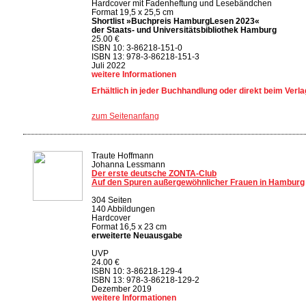
Hardcover mit Fadenheftung und Lesebändchen
Format 19,5 x 25,5 cm
Shortlist »Buchpreis HamburgLesen 2023«
der Staats- und Universitätsbibliothek Hamburg
25.00 €
ISBN 10: 3-86218-151-0
ISBN 13: 978-3-86218-151-3
Juli 2022
weitere Informationen
Erhältlich in jeder Buchhandlung oder direkt beim Verla
zum Seitenanfang
Traute Hoffmann
Johanna Lessmann
Der erste deutsche ZONTA-Club
Auf den Spuren außergewöhnlicher Frauen in Hamburg
304 Seiten
140 Abbildungen
Hardcover
Format 16,5 x 23 cm
erweiterte Neuausgabe
UVP
24.00 €
ISBN 10: 3-86218-129-4
ISBN 13: 978-3-86218-129-2
Dezember 2019
weitere Informationen