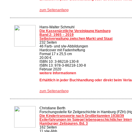
zum Seitenanfang
Hans-Walter Schmuhl
Die Kassenärztliche Vereinigung Hamburg
Band 2: 1965 – 2019
Selbstverwaltung zwischen Markt und Staat
232 Seiten
46 Farb- und s/w-Abbildungen
Hardcover mit Fadenheftung
Format 17 x 25,5 cm
20.00 €
ISBN 10: 3-86218-130-8
ISBN 13: 978-3-86218-130-8
Februar 2020
weitere Informationen
Erhältlich in jeder Buchhandlung oder direkt beim Verla
zum Seitenanfang
Christiane Berth
Forschungsstelle für Zeitgeschichte in Hamburg (FZH) (Hg
Die Kindertransporte nach Großbritannien 1938/39
Exilerfahrungen im Spiegel lebensgeschichtlicher Inte
Hamburger Zeitspuren, Bd. 3
162 Seiten
11 s/w-Abb.