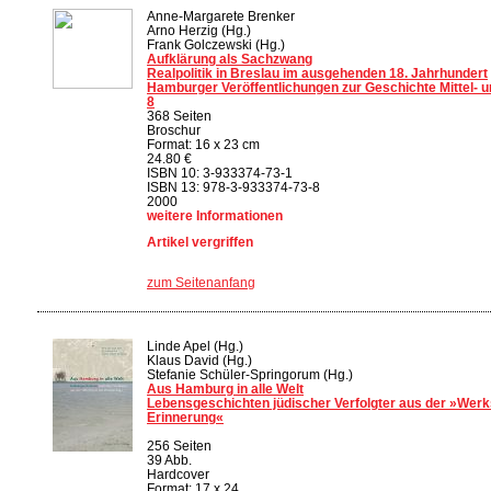
Anne-Margarete Brenker
Arno Herzig (Hg.)
Frank Golczewski (Hg.)
Aufklärung als Sachzwang
Realpolitik in Breslau im ausgehenden 18. Jahrhundert
Hamburger Veröffentlichungen zur Geschichte Mittel- 
8
368 Seiten
Broschur
Format: 16 x 23 cm
24.80 €
ISBN 10: 3-933374-73-1
ISBN 13: 978-3-933374-73-8
2000
weitere Informationen
Artikel vergriffen
zum Seitenanfang
Linde Apel (Hg.)
Klaus David (Hg.)
Stefanie Schüler-Springorum (Hg.)
Aus Hamburg in alle Welt
Lebensgeschichten jüdischer Verfolgter aus der »Werks
Erinnerung«
256 Seiten
39 Abb.
Hardcover
Format: 17 x 24