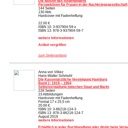
Die Illusion des Regenbogens
Perspektiven für Frauen in der Nachkriegsgesellschaft
144 Seiten
130 Abb.
Hardcover mit Fadenheftung
22.00 €
ISBN 10: 3-937904-59-x
ISBN 13: 978-3-937904-59-7
weitere Informationen
Artikel vergriffen
zum Seitenanfang
Anna von Villiez
Hans-Walter Schmuhl
Die Kassenärztliche Vereinigung Hamburg
Band 1: 1919 – 1964
Selbstverwaltung zwischen Staat und Markt
228 Seiten
23 Abbildungen
Hardcover mit Fadenheftung
Format 17 x 25,5 cm
20.00 €
ISBN 10: 3-86218-124-3
ISBN 13: 978-3-86218-124-7
August 2019
weitere Informationen
Erhältlich in jeder Buchhandlung oder direkt beim Verla