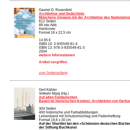
Gavriel D. Rosenfeld
Architektur und Gedächtnis
Münchens Umgang mit der Architektur des Nationalsoz
612 Seiten
89 s/w-Abb.
Hardcover
Format 16 x 22,5 cm
14.95 €
ISBN 10: 3-935549-81-4
ISBN 13: 978-3-935549-81-3
2004
weitere Informationen
Artikel vergriffen
zum Seitenanfang
Gert Kähler
Volkwin Marg (Hg.)
Auf alten Fundamenten
Bauen im historischen Kontext. Architekten von Gerka
304 Seiten
400 historische und Farbabbildungen
Leinenband mit Schutzumschlag und Fadenheftung
Format 19,6 x 30 cm
Auf der Shortlist bei den »Schönsten deutschen Büche
der Stiftung Buchkunst