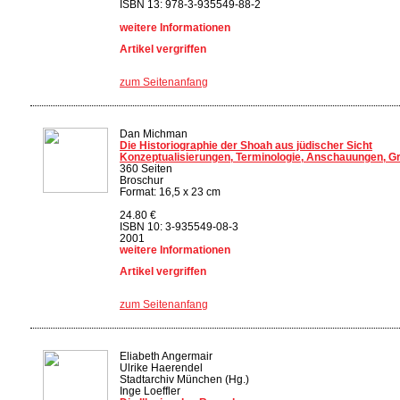
ISBN 13: 978-3-935549-88-2
weitere Informationen
Artikel vergriffen
zum Seitenanfang
Dan Michman
Die Historiographie der Shoah aus jüdischer Sicht
Konzeptualisierungen, Terminologie, Anschauungen, G
360 Seiten
Broschur
Format: 16,5 x 23 cm
24.80 €
ISBN 10: 3-935549-08-3
2001
weitere Informationen
Artikel vergriffen
zum Seitenanfang
Eliabeth Angermair
Ulrike Haerendel
Stadtarchiv München (Hg.)
Inge Loeffler