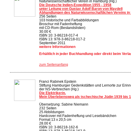
Naturwissenschaftlicher Verein in Hamburg (Hg.)
Die Deutsche Indien-Expedition 1955 - 1958
unter Leitung von Gustav Adolf Baron von Maydell
Abhandlungen des Naturwissenschaftlichen Vereins in
256 Seiten
103 historische und Farbabbildungen
Broschur mit Fadenheftung
mit CD-Rom (Bestandslisten)
30.00 €
ISBN 10: 3-86218-017-4
ISBN 13: 978-3-86218-017-2
September 2011
weitere Informationen
Erhältlich in jeder Buchhandlung oder direkt beim Verla
zum Seitenanfang
Franci Rabinek Epstein
Stiftung Hamburger Gedenkstätten und Lernorte zur Erinn
der NS-Verbrechen (Hg.)
Die Elektrikerin.
Mein Überlebensweg als tschechische Jüdin 1939 bis 
Übersetzung: Sabine Niemann
232 Seiten
25 Abbildungen
Hardcover mit Fadenheftung und Lesebändchen
Format 13 x 20,5 cm
28.00 €
ISBN 10: 3-86218-162-6
ISBN 13: 978-3-86218-162-9