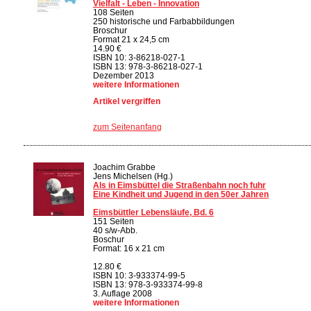
Vielfalt - Leben - Innovation
108 Seiten
250 historische und Farbabbildungen
Broschur
Format 21 x 24,5 cm
14.90 €
ISBN 10: 3-86218-027-1
ISBN 13: 978-3-86218-027-1
Dezember 2013
weitere Informationen
Artikel vergriffen
zum Seitenanfang
Joachim Grabbe
Jens Michelsen (Hg.)
Als in Eimsbüttel die Straßenbahn noch fuhr
Eine Kindheit und Jugend in den 50er Jahren
Eimsbüttler Lebensläufe, Bd. 6
151 Seiten
40 s/w-Abb.
Boschur
Format: 16 x 21 cm
12.80 €
ISBN 10: 3-933374-99-5
ISBN 13: 978-3-933374-99-8
3. Auflage 2008
weitere Informationen