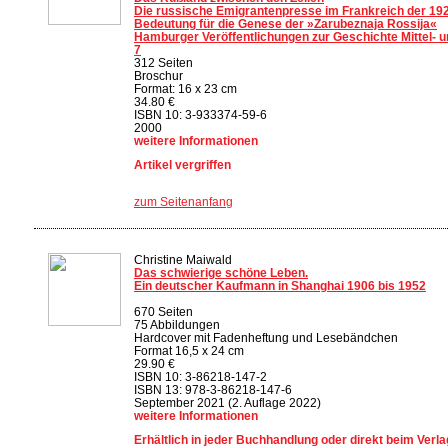
Die russische Emigrantenpresse im Frankreich der 192
Bedeutung für die Genese der »Zarubeznaja Rossija«
Hamburger Veröffentlichungen zur Geschichte Mittel- 
7
312 Seiten
Broschur
Format: 16 x 23 cm
34.80 €
ISBN 10: 3-933374-59-6
2000
weitere Informationen
Artikel vergriffen
zum Seitenanfang
Christine Maiwald
Das schwierige schöne Leben.
Ein deutscher Kaufmann in Shanghai 1906 bis 1952
670 Seiten
75 Abbildungen
Hardcover mit Fadenheftung und Lesebändchen
Format 16,5 x 24 cm
29.90 €
ISBN 10: 3-86218-147-2
ISBN 13: 978-3-86218-147-6
September 2021 (2. Auflage 2022)
weitere Informationen
Erhältlich in jeder Buchhandlung oder direkt beim Verla