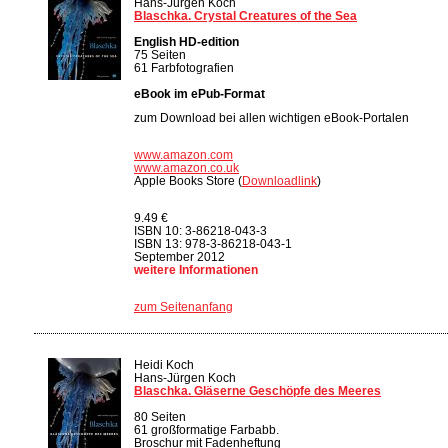
Hans-Jürgen Koch
Blaschka. Crystal Creatures of the Sea
English HD-edition
75 Seiten
61 Farbfotografien
eBook im ePub-Format
zum Download bei allen wichtigen eBook-Portalen
www.amazon.com
www.amazon.co.uk
Apple Books Store (
Downloadlink
)
9.49 €
ISBN 10: 3-86218-043-3
ISBN 13: 978-3-86218-043-1
September 2012
weitere Informationen
zum Seitenanfang
Heidi Koch
Hans-Jürgen Koch
Blaschka. Gläserne Geschöpfe des Meeres
80 Seiten
61 großformatige Farbabb.
Broschur mit Fadenheftung