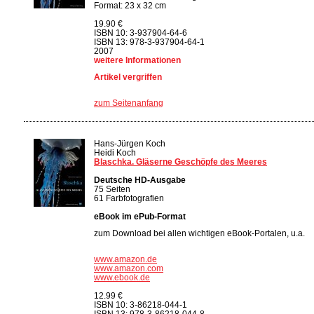
Format: 23 x 32 cm
19.90 €
ISBN 10: 3-937904-64-6
ISBN 13: 978-3-937904-64-1
2007
weitere Informationen
Artikel vergriffen
zum Seitenanfang
Hans-Jürgen Koch
Heidi Koch
Blaschka. Gläserne Geschöpfe des Meeres
Deutsche HD-Ausgabe
75 Seiten
61 Farbfotografien
eBook im ePub-Format
zum Download bei allen wichtigen eBook-Portalen, u.a.
www.amazon.de
www.amazon.com
www.ebook.de
12.99 €
ISBN 10: 3-86218-044-1
ISBN 13: 978-3-86218-044-8