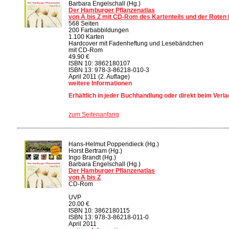
Barbara Engelschall (Hg.)
Der Hamburger Pflanzenatlas
von A bis Z mit CD-Rom des Kartenteils und der Roten 
568 Seiten
200 Farbabbildungen
1.100 Karten
Hardcover mit Fadenheftung und Lesebändchen
mit CD-Rom
49.90 €
ISBN 10: 3862180107
ISBN 13: 978-3-86218-010-3
April 2011 (2. Auflage)
weitere Informationen
Erhältlich in jeder Buchhandlung oder direkt beim Verla
zum Seitenanfang
Hans-Helmut Poppendieck (Hg.)
Horst Bertram (Hg.)
Ingo Brandt (Hg.)
Barbara Engelschall (Hg.)
Der Hamburger Pflanzenatlas
von A bis Z
CD-Rom
UVP
20.00 €
ISBN 10: 3862180115
ISBN 13: 978-3-86218-011-0
April 2011