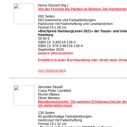
Heino Grunert (Hg.)
Von der Festung bis Planten un Blomen. Die Hamburge
360 Seiten
560 historische und Farbabbildungen
Hardcover mit Fadenheftung und Lesebändchen
Format 23 x 28 cm
»Buchpreis HamburgLesen 2021« der Staats- und Unive
Hamburg
39.90 €
ISBN 10: 3-86218-138-3
ISBN 13: 978-3-86218-138-4
September 2020
weitere Informationen
Erhältlich in jeder Buchhandlung oder direkt beim Verla
zum Seitenanfang
Veronika Straaß
Claus-Peter Lieckfeld
Nicole Ottawa
Oliver Meckes
Wandlungskünstler. Die geheime Erfolgsgeschichte der
sie weitergehen kann
136 Seiten
90 großformatige Farbabbildungen
Hardcover mit Fadenheftung
Format 23 x 32 cm