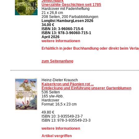
Jenischpark
Unerzählte Geschichten seit 1785
Hardcover mit Fadenheftung
21 x 26,8 cm
208 Seiten, 200 Farbabbildungen
Longlist HamburgLesen 2026
34.00 €
ISBN 10: 3-96060-715-6
ISBN 13: 978-3-96060-715-1
April 2026
weitere Informationen
Erhältlich in jeder Buchhandlung oder direkt beim Verla
zum Seitenanfang
Heinz-Dieter Krausch
Kaiserkron und Päonien rot ...
Entdeckung und Einführung unserer Gartenblumen
536 Seiten
165 s/w-Abb.
Hardcover
Format: 16,5 x 23 cm
49.80 €
ISBN 10: 3-935549-23-7
ISBN 13: 978-3-935549-23-3
weitere Informationen
Artikel vergriffen