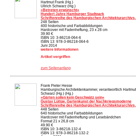
Hartmut Frank (Hg.)
Ullrich Schwarz (Hg.)
»Betreten erwünscht«
Hundert Jahre Hamburger Stadtpark
Schriftenreihe des Hamburgischen Architekturarchivs,
248 Seiten
400 historische und Farbabbildungen
Hardcover mit Fadenheftung, 23 x 28 cm
39.90 €
ISBN 10: 3-86218-064-6
ISBN 13: 978-3-86218-064-6
Juni 2014
weitere Informationen
Artikel vergriffen
zum Seitenanfang
Frank Pieter Hesse
Hamburgische Architektenkammer, verantwortlich Hartmut 
Schwarz (Hg.) (Hg.)
»Gärten sollen kein Geschwätz sein«
Gustav Lüttge. Gartenkunst der Nachkriegsmoderne
Schriftenreihe des Hamburgischen Architekturarchivs,
448 Seiten
640 historische und Farbabbildungen
Hardcover mit Fadenheftung und Lesebändchen
Format 21 x 26,8 cm
49.90 €
ISBN 10: 3-86218-132-4
ISBN 13: 978-3-86218-132-2