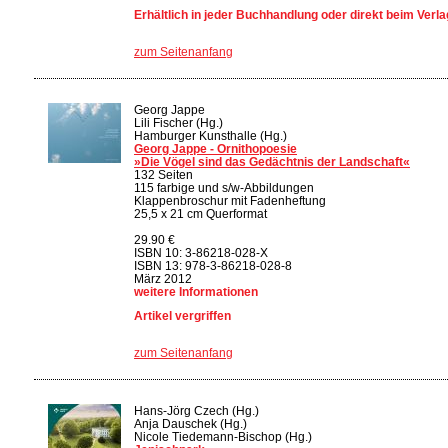
Erhältlich in jeder Buchhandlung oder direkt beim Verla
zum Seitenanfang
Georg Jappe
Lili Fischer (Hg.)
Hamburger Kunsthalle (Hg.)
Georg Jappe - Ornithopoesie
»Die Vögel sind das Gedächtnis der Landschaft«
132 Seiten
115 farbige und s/w-Abbildungen
Klappenbroschur mit Fadenheftung
25,5 x 21 cm Querformat
29.90 €
ISBN 10: 3-86218-028-X
ISBN 13: 978-3-86218-028-8
März 2012
weitere Informationen
Artikel vergriffen
zum Seitenanfang
Hans-Jörg Czech (Hg.)
Anja Dauschek (Hg.)
Nicole Tiedemann-Bischop (Hg.)