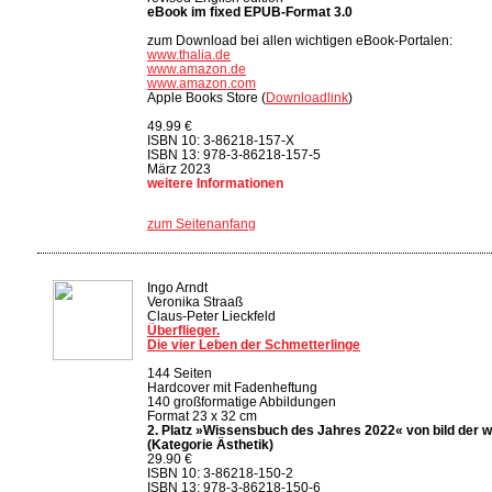
eBook im fixed EPUB-Format 3.0
zum Download bei allen wichtigen eBook-Portalen:
www.thalia.de
www.amazon.de
www.amazon.com
Apple Books Store (
Downloadlink
)
49.99 €
ISBN 10: 3-86218-157-X
ISBN 13: 978-3-86218-157-5
März 2023
weitere Informationen
zum Seitenanfang
Ingo Arndt
Veronika Straaß
Claus-Peter Lieckfeld
Überflieger.
Die vier Leben der Schmetterlinge
144 Seiten
Hardcover mit Fadenheftung
140 großformatige Abbildungen
Format 23 x 32 cm
2. Platz »Wissensbuch des Jahres 2022« von bild der 
(Kategorie Ästhetik)
29.90 €
ISBN 10: 3-86218-150-2
ISBN 13: 978-3-86218-150-6