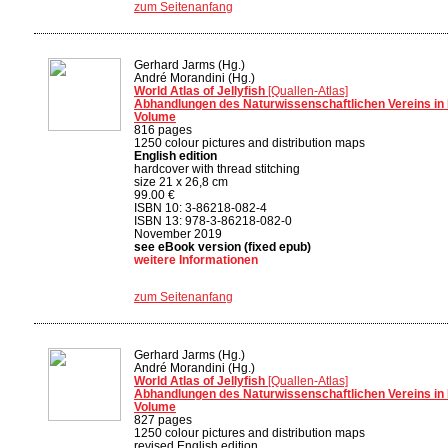
zum Seitenanfang
Gerhard Jarms (Hg.)
André Morandini (Hg.)
World Atlas of Jellyfish
[Quallen-Atlas]
Abhandlungen des Naturwissenschaftlichen Vereins in
Volume
816 pages
1250 colour pictures and distribution maps
English edition
hardcover with thread stitching
size 21 x 26,8 cm
99.00 €
ISBN 10: 3-86218-082-4
ISBN 13: 978-3-86218-082-0
November 2019
see eBook version (fixed epub)
weitere Informationen
zum Seitenanfang
Gerhard Jarms (Hg.)
André Morandini (Hg.)
World Atlas of Jellyfish
[Quallen-Atlas]
Abhandlungen des Naturwissenschaftlichen Vereins in
Volume
827 pages
1250 colour pictures and distribution maps
revised English edition