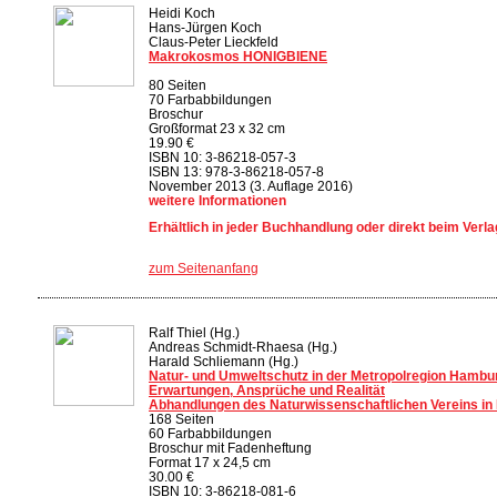
Heidi Koch
Hans-Jürgen Koch
Claus-Peter Lieckfeld
Makrokosmos HONIGBIENE
80 Seiten
70 Farbabbildungen
Broschur
Großformat 23 x 32 cm
19.90 €
ISBN 10: 3-86218-057-3
ISBN 13: 978-3-86218-057-8
November 2013 (3. Auflage 2016)
weitere Informationen
Erhältlich in jeder Buchhandlung oder direkt beim Verla
zum Seitenanfang
Ralf Thiel (Hg.)
Andreas Schmidt-Rhaesa (Hg.)
Harald Schliemann (Hg.)
Natur- und Umweltschutz in der Metropolregion Hambu
Erwartungen, Ansprüche und Realität
Abhandlungen des Naturwissenschaftlichen Vereins in
168 Seiten
60 Farbabbildungen
Broschur mit Fadenheftung
Format 17 x 24,5 cm
30.00 €
ISBN 10: 3-86218-081-6