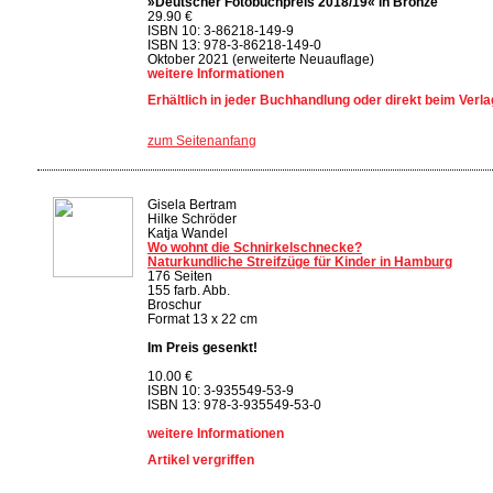
»Deutscher Fotobuchpreis 2018/19« in Bronze
29.90 €
ISBN 10: 3-86218-149-9
ISBN 13: 978-3-86218-149-0
Oktober 2021 (erweiterte Neuauflage)
weitere Informationen
Erhältlich in jeder Buchhandlung oder direkt beim Verla
zum Seitenanfang
Gisela Bertram
Hilke Schröder
Katja Wandel
Wo wohnt die Schnirkelschnecke?
Naturkundliche Streifzüge für Kinder in Hamburg
176 Seiten
155 farb. Abb.
Broschur
Format 13 x 22 cm
Im Preis gesenkt!
10.00 €
ISBN 10: 3-935549-53-9
ISBN 13: 978-3-935549-53-0
weitere Informationen
Artikel vergriffen