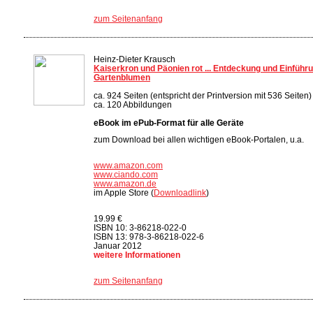
zum Seitenanfang
Heinz-Dieter Krausch
Kaiserkron und Päonien rot ... Entdeckung und Einführ
Gartenblumen
ca. 924 Seiten (entspricht der Printversion mit 536 Seiten)
ca. 120 Abbildungen
eBook im ePub-Format für alle Geräte
zum Download bei allen wichtigen eBook-Portalen, u.a.
www.amazon.com
www.ciando.com
www.amazon.de
im Apple Store (
Downloadlink
)
19.99 €
ISBN 10: 3-86218-022-0
ISBN 13: 978-3-86218-022-6
Januar 2012
weitere Informationen
zum Seitenanfang